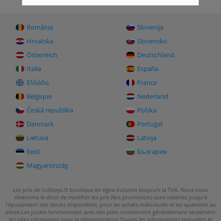
România
Slovenija
Hrvatska
Slovensko
Österreich
Deutschland
Italia
España
Ελλάδα
France
Belgique
Nederland
Česká republika
Polska
Danmark
Portugal
Lietuva
Latvija
Eesti
България
Magyarország
Les prix de tullitoys.fr boutique en ligne incluent toujours la TVA. Nous nous
réservons le droit de modifier les prix.
Nos promotions sont valables jusqu'à
l'épuisement des stocks disponibles, pour les achats individuels et les quantités au
détail.
Les jouets fonctionnant avec des piles contiennent généralement seulement
les piles nécessaires pour la démonstration.
Toutes les informations textuelles et