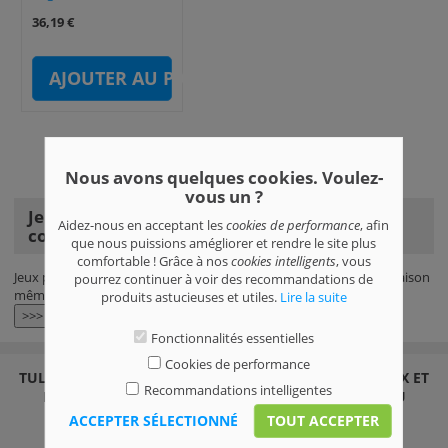
36,19 €
AJOUTER AU PANIER
Nous avons quelques cookies. Voulez-
1em page
vous un ?
Jeux pour développer la parole et la
Aidez-nous en acceptant les
cookies de performance
, afin
communication
que nous puissions amégliorer et rendre le site plus
comfortable ! Grâce à nos
cookies intelligents
, vous
Jeux pour développer la parole et la communication en stock, livraison
pourrez continuer à voir des recommandations de
même pour le lendemain !
produits astucieuses et utiles.
Lire la suite
>>>
Fonctionnalités essentielles
Cookies de performance
TULLITOYS.FR BOUTIQUE EN LIGNE - BOUTIQUE DE JEUX ET
Recommandations intelligentes
MAGASIN DE JOUETS EN LIGNE, L'ACHAT EST UN JEU
D'ENFANT !
ACCEPTER SÉLECTIONNÉ
TOUT ACCEPTER
info@tullitoys.fr