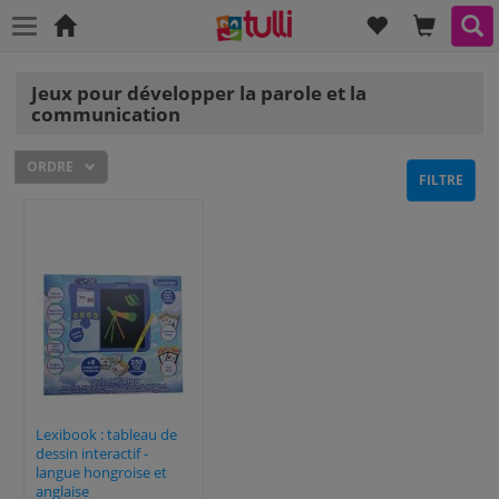
LISTE DE S
LE CON
RE
Accueil
Jeux pour développer la parole et la
communication
ORDRE
FILTRE
Lexibook : tableau de
dessin interactif -
langue hongroise et
anglaise